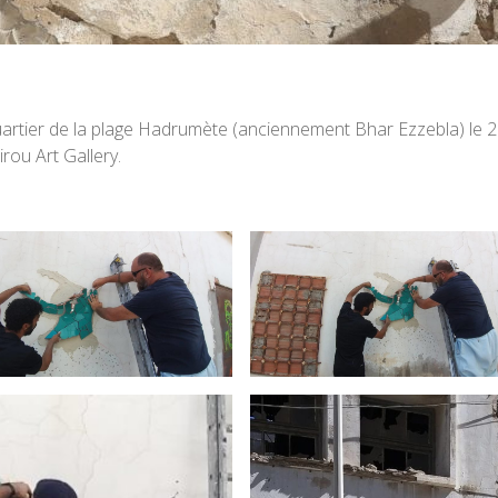
uartier de la plage Hadrumète (anciennement Bhar Ezzebla) le
rou Art Gallery.