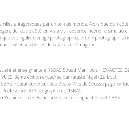
 familles antagoniques par un brin de monde. Alors que d’un côté
 siègent de l’autre côté, en vis-à-vis, l’absence, l’icône, le simu
que et singulière image photographique. Ce « photograph-isthme
 maintient ensemble les deux faces de l’image. »
 visuelle et enseignante à l’ISBAS Souad Mani, puis HEX-ACTES,
 VUES, 3ème édition encadrée par l’artiste Najah Zarbout,
c l’ISBAS Institut Supérieur des Beaux-Arts de Sousse page_of
 Professionnel Photographie de l’ISBAS.
n Brahim et Imen Bahri, artistes et enseignantes de l’ISBAS.