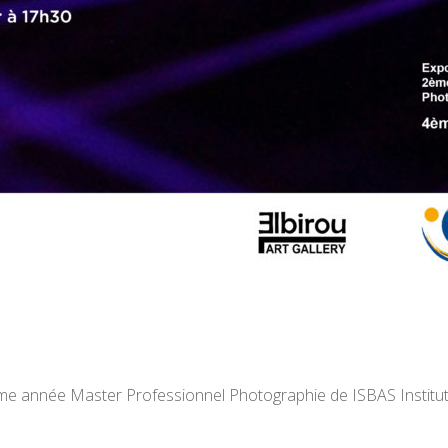
2ème année Master Professionnel Photographie de ISBAS Institu