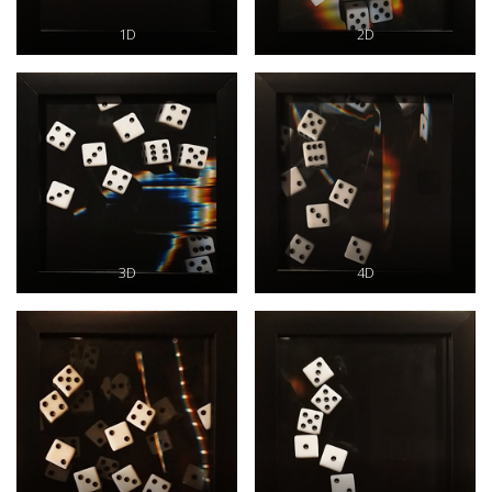
1D
2D
3D
4D