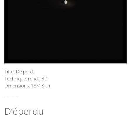
Titre: Dé perdu
Technique: rendu 3D
Dimensions: 18×18 cm
———
D’éperdu