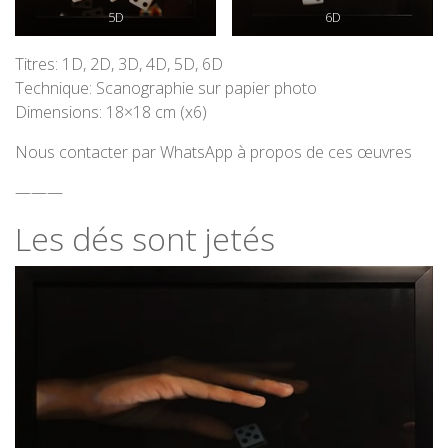
5D
6D
Titres: 1D, 2D, 3D, 4D, 5D, 6D
Technique: Scanographie sur papier photo
Dimensions: 18×18 cm (x6)
Nous contacter par WhatsApp à propos de ces œuvres
———
Les dés sont jetés