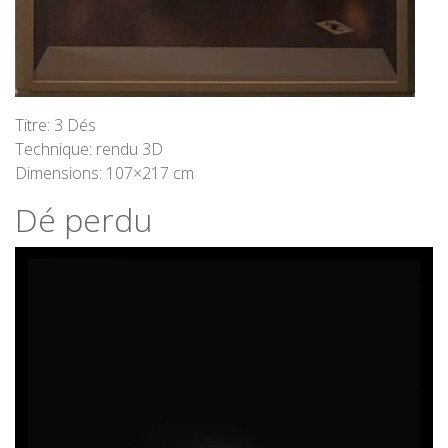
Titre: 3 Dés
Technique: rendu 3D
Dimensions: 107×217 cm
Dé perdu